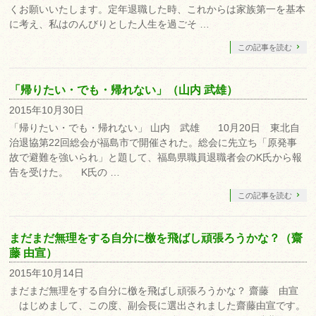
くお願いいたします。定年退職した時、これからは家族第一を基本
に考え、私はのんびりとした人生を過ごそ …
この記事を読む
「帰りたい・でも・帰れない」（山内 武雄）
2015年10月30日
「帰りたい・でも・帰れない」 山内 武雄 10月20日 東北自
治退協第22回総会が福島市で開催された。総会に先立ち「原発事
故で避難を強いられ」と題して、福島県職員退職者会のK氏から報
告を受けた。 K氏の …
この記事を読む
まだまだ無理をする自分に檄を飛ばし頑張ろうかな？（齋
藤 由宣）
2015年10月14日
まだまだ無理をする自分に檄を飛ばし頑張ろうかな？ 齋藤 由宣
はじめまして、この度、副会長に選出されました齋藤由宣です。