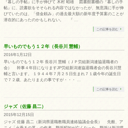
『暮しの手帖』に手が伸びて 木村 昭雄 図書館書棚の『暮しの手
帖』に、読書欲をそそられる内容ではなかったが、無意識に手が伸
びていたのは、「借金頼み」の過去最大額の新年度予算案のことが
潜在的にあったのかもしれない。 『 …
この記事を読む
早いものでもう１２年（長谷川 慧輔）
2016年1月12日
早いものでもう１２年 長谷川 慧輔（ＪＰ労組新潟連協退職者の
会） 幹事４年目になりますJP労組新潟連協退職者会の長谷川慧
輔と言います。 １９４４年７月２５日生まれ７１歳今年の誕生日
で７２歳、あたりまえの事ですが・・・ …
この記事を読む
ジャズ（佐藤 昌二）
2015年12月15日
ジャズ 佐藤 昌二（新潟県退職教職員連絡協議会会長） 先般、ア
ニメ「火垂るの墓」の作者、野坂昭如が亡くなった。野坂は新潟県