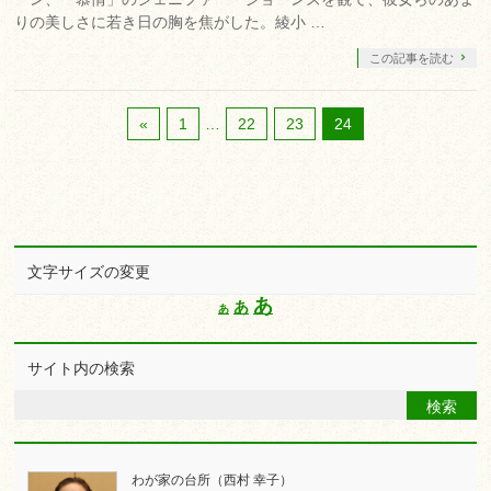
りの美しさに若き日の胸を焦がした。綾小 …
この記事を読む
«
1
…
22
23
24
文字サイズの変更
Increase
あ
Reset
あ
Decrease
あ
font
font
font
size.
size.
size.
サイト内の検索
わが家の台所（西村 幸子）