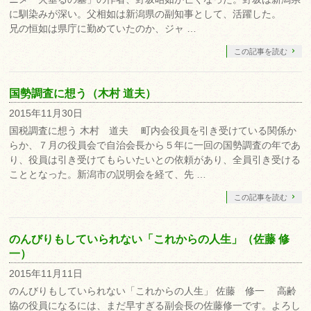
に馴染みが深い。父相如は新潟県の副知事として、活躍した。
兄の恒如は県庁に勤めていたのか、ジャ …
この記事を読む
国勢調査に想う（木村 道夫）
2015年11月30日
国税調査に想う 木村 道夫 町内会役員を引き受けている関係か
らか、７月の役員会で自治会長から５年に一回の国勢調査の年であ
り、役員は引き受けてもらいたいとの依頼があり、全員引き受ける
こととなった。新潟市の説明会を経て、先 …
この記事を読む
のんびりもしていられない「これからの人生」（佐藤 修
一）
2015年11月11日
のんびりもしていられない「これからの人生」 佐藤 修一 高齢
協の役員になるには、まだ早すぎる副会長の佐藤修一です。よろし