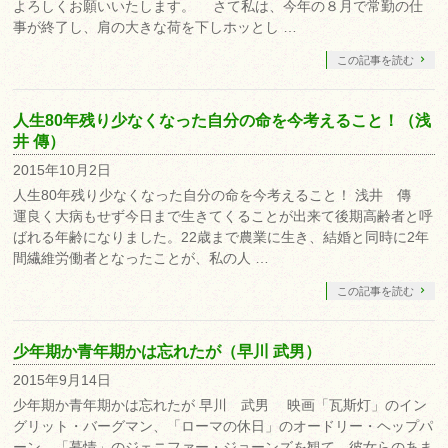
よろしくお願いいたします。 さて私は、今年の８月で常勤の仕
事が終了し、肩の大きな荷を下しホッとし …
この記事を読む
人生80年残り少なくなった自分の命を今考えること！（浅
井 傳）
2015年10月2日
人生80年残り少なくなった自分の命を今考えること！ 浅井 傳
運良く大病もせず今日まで生きてくることが出来て後期高齢者と呼
ばれる年齢になりました。22歳まで農業に生き、結婚と同時に2年
間繊維労働者となったことが、私の人 …
この記事を読む
少年期か青年期かは忘れたが（早川 武男）
2015年9月14日
少年期か青年期かは忘れたが 早川 武男 映画「瓦斯灯」のイン
グリット・バーグマン、「ローマの休日」のオードリー・ヘップパ
ーン、「慕情」のジェニファー・ジョーンズを観て、彼女らのあま