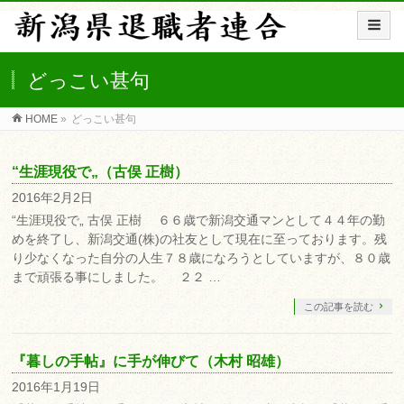
どっこい甚句
HOME
»
どっこい甚句
“生涯現役で„（古俣 正樹）
2016年2月2日
“生涯現役で„ 古俣 正樹 ６６歳で新潟交通マンとして４４年の勤
めを終了し、新潟交通(株)の社友として現在に至っております。残
り少なくなった自分の人生７８歳になろうとしていますが、８０歳
まで頑張る事にしました。 ２２ …
この記事を読む
『暮しの手帖』に手が伸びて（木村 昭雄）
2016年1月19日