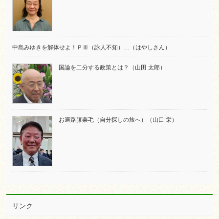
中島みゆきを解体せよ！ＰⅢ（詠人不知）…（はやしさん）
国論を二分する政策とは？（山田 太郎）
お遍路膝栗毛（自分探しの旅へ）（山口 栄）
リンク