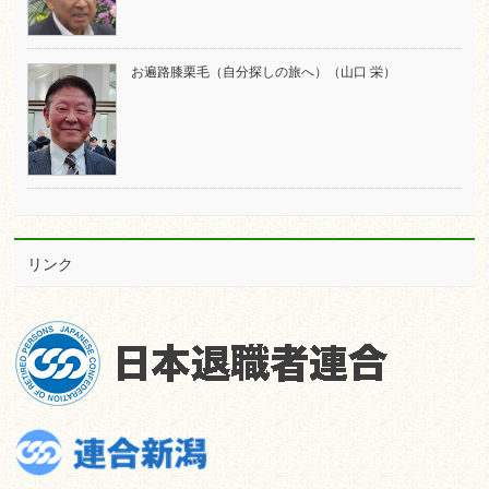
お遍路膝栗毛（自分探しの旅へ）（山口 栄）
リンク