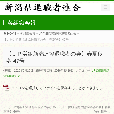
各組織会報
HOME
»
各組織会報
»
JP労組新潟連協退職者の会
»
【ＪＰ労組新潟連協退職者の会】春夏秋冬 47号
【ＪＰ労組新潟連協退職者の会】春夏秋
冬 47号
投稿日 : 2026年3月16日
最終更新日時 : 2026年3月16日
カテゴリー :
JP労組新潟連
協退職者の会
アイコンを選択してファイルを保存することができます。
←
【ＪＰ労組新潟連協退職者の会】春
【ＪＰ労組新潟連協退職者の会】春夏
夏秋冬 46号
秋冬48号
→