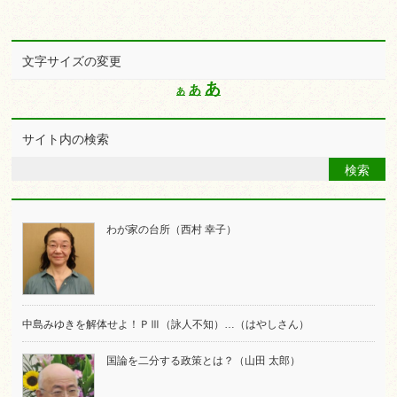
文字サイズの変更
Increase
あ
Reset
あ
Decrease
あ
font
font
font
size.
size.
size.
サイト内の検索
わが家の台所（西村 幸子）
中島みゆきを解体せよ！ＰⅢ（詠人不知）…（はやしさん）
国論を二分する政策とは？（山田 太郎）