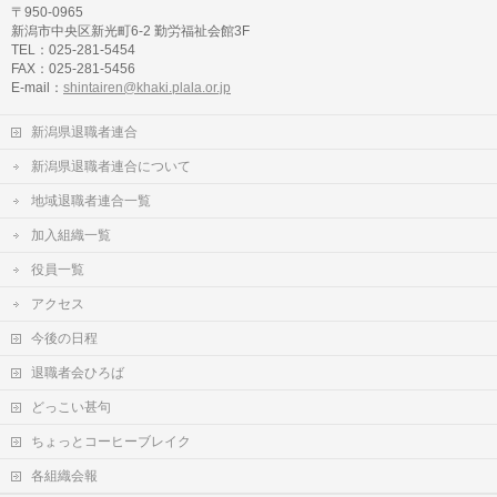
〒950-0965
新潟市中央区新光町6-2 勤労福祉会館3F
TEL：025-281-5454
FAX：025-281-5456
E-mail：
shintairen@khaki.plala.or.jp
新潟県退職者連合
新潟県退職者連合について
地域退職者連合一覧
加入組織一覧
役員一覧
アクセス
今後の日程
退職者会ひろば
どっこい甚句
ちょっとコーヒーブレイク
各組織会報